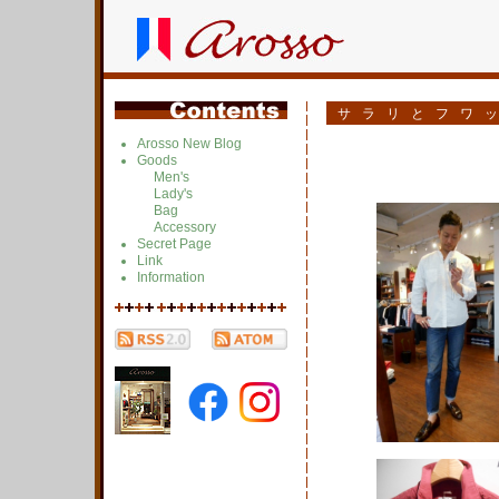
サラリとフワ
Arosso New Blog
Goods
Men's
Lady's
Bag
Accessory
Secret Page
Link
Information