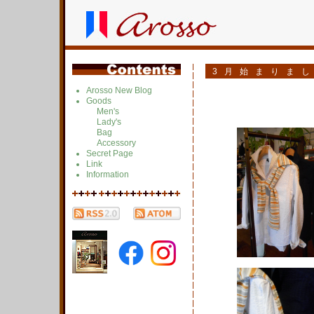
3月始まりま
Arosso New Blog
Goods
Men's
Lady's
Bag
Accessory
Secret Page
Link
Information