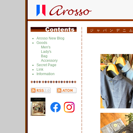
ジャパンデニ
Arosso New Blog
Goods
Men's
Lady's
Bag
Accessory
Secret Page
Link
Information