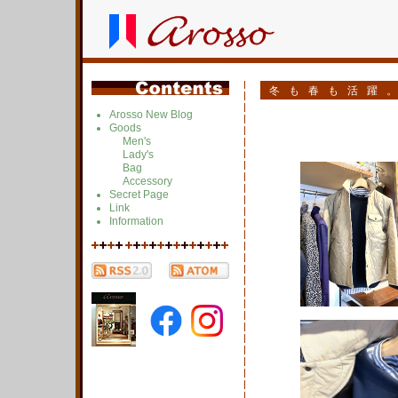
冬も春も活躍
Arosso New Blog
Goods
Men's
Lady's
Bag
Accessory
Secret Page
Link
Information