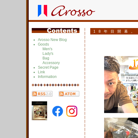
18年目開幕。
Arosso New Blog
Goods
Men's
Lady's
Bag
Accessory
Secret Page
Link
Information