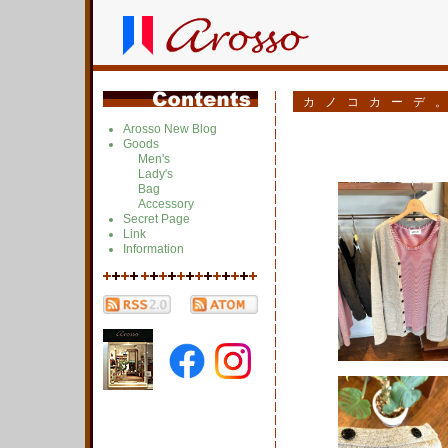
カノコカーデ
Arosso New Blog
Goods
Men's
Lady's
Bag
Accessory
Secret Page
Link
Information