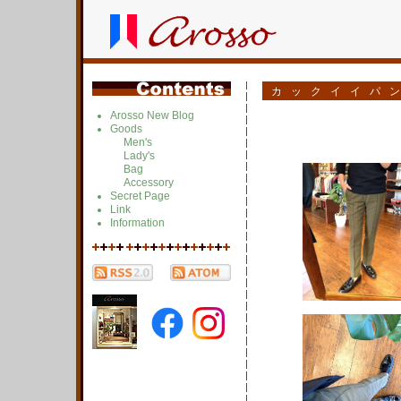
カックイイパ
Arosso New Blog
Goods
Men's
Lady's
Bag
Accessory
Secret Page
Link
Information