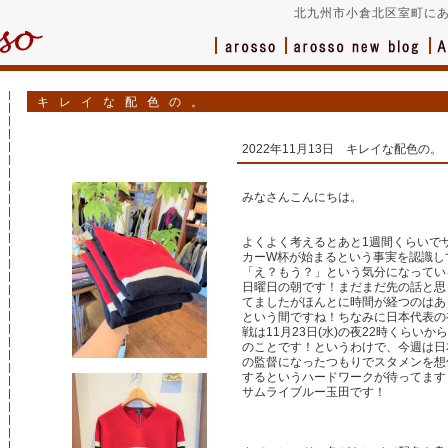
北九州市小倉北区室町にあ
キレイな配色の。
2022年11月13日 キレイな配色の。
みなさんこんにちは。
よくよく考えるとあと1週間くらいで
カーW杯が始まるという事実を認識し
「え？もう？」という気分になってい
日曜日の朝です！まだまだ先の話と思
てましたがほんとに時間が経つのはあ
という間ですね！ちなみに日本代表の
戦は11月23日(水)の夜22時くらいか
のことです！というわけで、今週は日
の監督になったつもりでスタメンを想
するというハードワークが待ってます
サムライブルー玉田です！