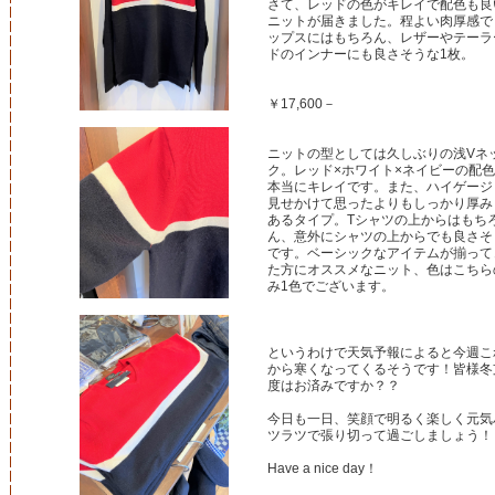
さて、レッドの色がキレイで配色も良
ニットが届きました。程よい肉厚感で
ップスにはもちろん、レザーやテーラ
ドのインナーにも良さそうな1枚。
￥17,600－
ニットの型としては久しぶりの浅Vネ
ク。レッド×ホワイト×ネイビーの配
本当にキレイです。また、ハイゲージ
見せかけて思ったよりもしっかり厚み
あるタイプ。Tシャツの上からはもち
ん、意外にシャツの上からでも良さそ
です。ベーシックなアイテムが揃って
た方にオススメなニット、色はこちら
み1色でございます。
というわけで天気予報によると今週こ
から寒くなってくるそうです！皆様冬
度はお済みですか？？
今日も一日、笑顔で明るく楽しく元気
ツラツで張り切って過ごしましょう！
Have a nice day！