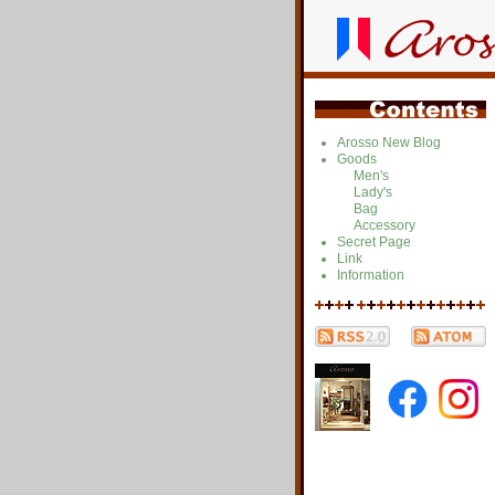
Arosso New Blog
Goods
Men's
Lady's
Bag
Accessory
Secret Page
Link
Information