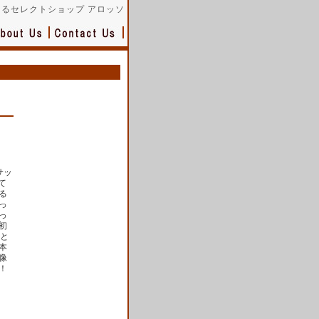
るセレクトショップ アロッソ
サッ
て
る
っ
っ
初
らと
本
像
！