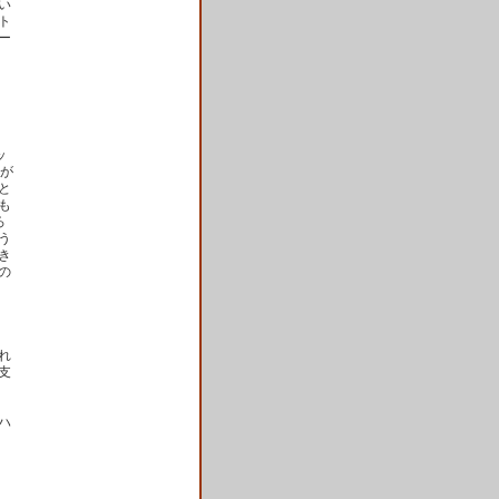
い
ト
ー
ッ
色が
と
も
ろ
う
き
の
れ
支
ハ