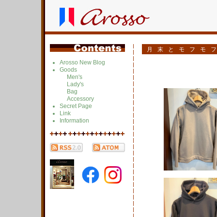
月末とモフモ
Arosso New Blog
Goods
Men's
Lady's
Bag
Accessory
Secret Page
Link
Information