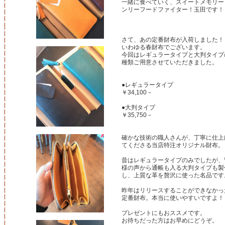
一緒に食べていく、スイートメモリー
ンリーフードファイター！玉田です！
さて、あの定番財布が入荷しました！
いわゆる春財布でございます。
今回はレギュラータイプと大判タイプ
種類ご用意させていただきました。
●レギュラータイプ
￥34,100－
●大判タイプ
￥35,750－
確かな技術の職人さんが、丁寧に仕上
てくださる当店特注オリジナル財布。
昔はレギュラータイプのみでしたが、
様の声から通帳も入る大判タイプも製
し、上質な革を贅沢に使った名品です
昨年はリリースすることができなかっ
定番財布。本当に使いやすいですよ！
プレゼントにもおススメです。
お待ちだった方はお早めにどうぞ。