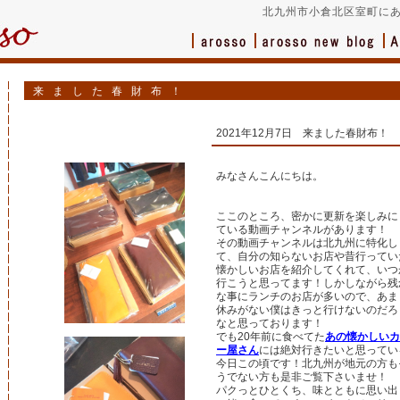
北九州市小倉北区室町にあ
来ました春財布！
2021年12月7日 来ました春財布！
みなさんこんにちは。
ここのところ、密かに更新を楽しみに
ている動画チャンネルがあります！
その動画チャンネルは北九州に特化し
て、自分の知らないお店や昔行ってい
懐かしいお店を紹介してくれて、いつ
行こうと思ってます！しかしながら残
な事にランチのお店が多いので、あま
休みがない僕はきっと行けないのだろ
なと思っております！
でも20年前に食べてた
あの懐かしいカ
ー屋さん
には絶対行きたいと思ってい
今日この頃です！北九州が地元の方も
うでない方も是非ご覧下さいませ！
パクっとひとくち、味とともに思い出