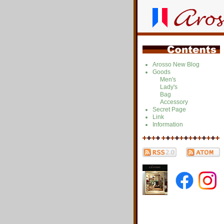
Arosso New Blog
Goods
Men's
Lady's
Bag
Accessory
Secret Page
Link
Information