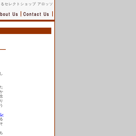
るセレクトショップ アロッソ
し
た
か
念
り
う
レ
る
そ
も