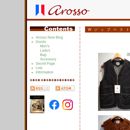
Wジップベス
Arosso New Blog
Goods
Men's
Lady's
Bag
Accessory
Secret Page
Link
Information