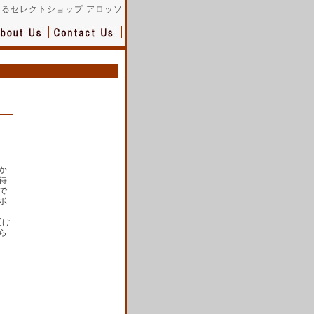
るセレクトショップ アロッソ
か
待
で
ボ
受け
ら