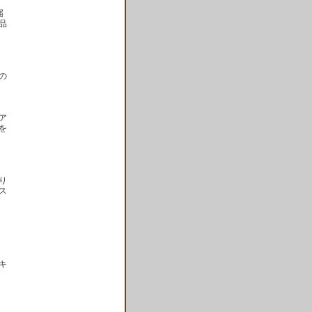
届
品
の
ア
を
り
ス
キ