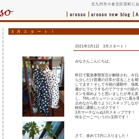
北九州市小倉北区室町にあ
3月スタート！
2021年3月1日 3月スタート！
みなさんこんにちは。
昨日で緊急事態宣言が解除され、今日
ら少しだけ普通の日常が戻ることを期
してます！そして今朝の通勤中、強風
服がヒラヒラするのでアウターの前の
タンを留めようと思いましたが考え直
し、TMレボリューションばりに風を
止めながら歌うようにスキップしなが
軽快に通勤したボクです！
3月マーチならぬ3月スキップです！
何をどーこーいうの♪玉田です！
さて、改めて3月に入りました！