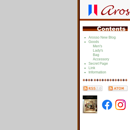
Arosso New Blog
Goods
Men's
Lady's
Bag
Accessory
Secret Page
Link
Information