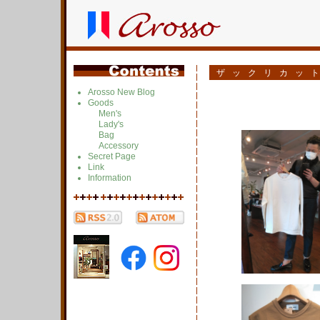
ザックリカッ
Arosso New Blog
Goods
Men's
Lady's
Bag
Accessory
Secret Page
Link
Information