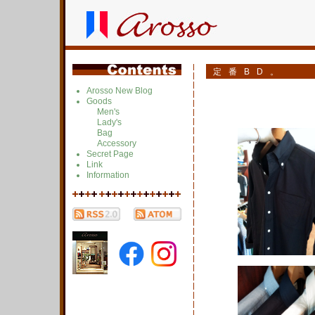
定番BD。
Arosso New Blog
Goods
Men's
Lady's
Bag
Accessory
Secret Page
Link
Information