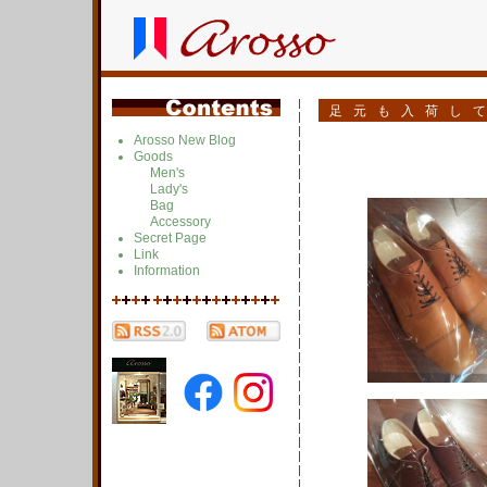
足元も入荷し
Arosso New Blog
Goods
Men's
Lady's
Bag
Accessory
Secret Page
Link
Information