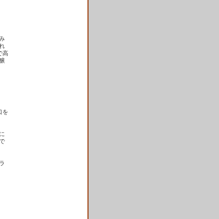
み
れ
で高
醸
口を
に
で
ラ