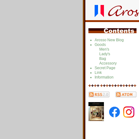
Arosso New Blog
Goods
Men's
Lady's
Bag
Accessory
Secret Page
Link
Information