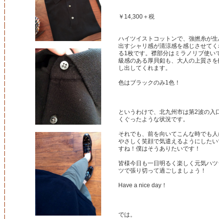
￥14,300＋税
ハイツイストコットンで、強撚糸が生
出すシャリ感が清涼感を感じさせてく
る1枚です。襟部分はミラノリブ使い
級感のある厚貝釦も、大人の上質さを
し出してくれます。
色はブラックのみ1色！
というわけで、北九州市は第2波の入
くぐったような状況です。
それでも、前を向いてこんな時でも人
やさしく笑顔で気遣えるようにしたい
すね！僕はそうありたいです！
皆様今日も一日明るく楽しく元気ハツ
ツで張り切って過ごしましょう！
Have a nice day！
では。