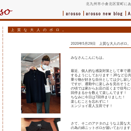
北九州市小倉北区室町にあ
上質な大人のポロ。
2020年5月29日 上質な大人のポロ。
みなさんこんにちは。
最近、個人的な感染対策として車で通
するようにしております！JRなど公
乗り物が好きな自分としては少し寂し
ですが、通勤中に楽しみを見出そうと
の頃では家からお店の近くまで信号に
回停まるかを数えて楽しんでます！
ちなみに今日は7回停まりました！
楽しむことを忘れずに！
エンジョイ星人玉田です！
さて、そこのアナタのような上質な大
の為の綿ニットポロが届いております