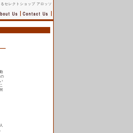
るセレクトショップ アロッソ
勤
共の
い
こ
何
人
。