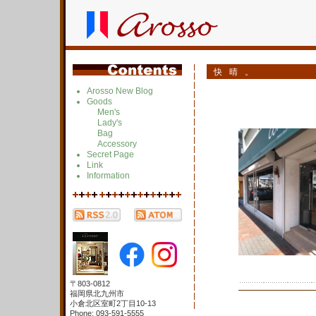
快晴。
Arosso New Blog
Goods
Men's
Lady's
Bag
Accessory
Secret Page
Link
Information
〒803-0812
福岡県北九州市
小倉北区室町2丁目10-13
Phone: 093-591-5555