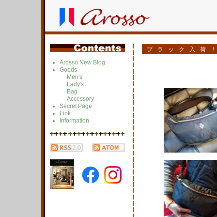
ブラック入荷
Arosso New Blog
Goods
Men's
Lady's
Bag
Accessory
Secret Page
Link
Information