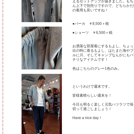
えるセットアップが届きました。もち
ん上下で別売りですので、どちらかだ
の着用も良いですね！
●パーカ ￥8,500＋税
●ショーツ ￥6,500＋税
お洒落な部屋着にするもよし、ちょっ
出の時に着るもよし、はたまた海やプ
ルに川、そしてキャンプなんかにもバ
チリなアイテムです！
色はこちらのグレー1色のみ。
というわけで週末です。
皆様素晴らしい週末を！
今日も明るく楽しく元気ハツラツで張
切って過ごしましょう！
Have a nice day！