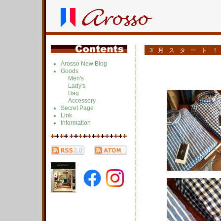
3月スタート
Arosso New Blog
Goods
Men's
Lady's
Bag
Accessory
Secret Page
Link
Information