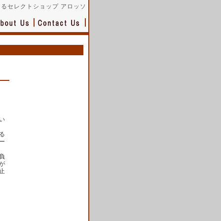
るセレクトショップ アロッソ
い
る
ー
負
が
止