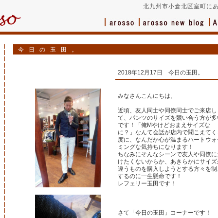
北九州市小倉北区室町にあ
今日の玉田。
2018年12月17日 今日の玉田。
みなさんこんにちは。
近頃、友人同士や同僚同士でご来店し
て、パンツのサイズを競い合う方が多
です！「俺Mやけどおまえサイズな
に？」なんて会話が店内で聞こえてく
度に、なんだか心が温まるハートウォ
ミングな気持ちになります！
ちなみにそんなシーンで友人や同僚に
けたくないからか、あきらかにサイズ
違うものを購入しようとする方々を制
するのに一生懸命です！
レフェリー玉田です！
さて「今日の玉田」コーナーです！