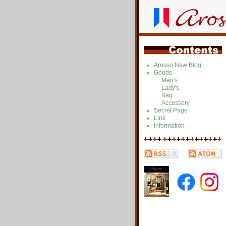
Arosso New Blog
Goods
Men's
Lady's
Bag
Accessory
Secret Page
Link
Information