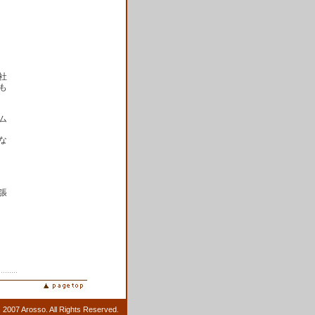
社
も
ム
な
張
 2007 Arosso. All Rights Reserved.