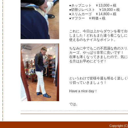
●ネップニット ￥13,000＋税
●切替ジレベスト ￥19,000＋税
●スリムカーゴ ￥14,800＋税
●マフラー ￥時価＋税
これに、今日は上からダウンを着て出
しました！どれもまた違う着こなしに
使えるのもナイスなポイント。
ちなみに中でもこの不思議な色のスリ
カーゴ、やっぱり非常に良いです！
在庫も薄くなってきましたので、気に
る方はお早めにどうぞ！
というわけで皆様今週も明るく楽しく
り切っていきましょう！
Have a nice day！
では。
Copyright (C)