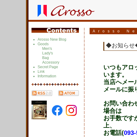
Arosso N
Arosso New Blog
Goods
◆お知らせ
Men's
Lady's
Bag
Accessory
いつもアロ
Secret Page
Link
います。
Information
当店へメー
メールに振
お問い合わ
場合は
お手数です
上、
お電話(
093-